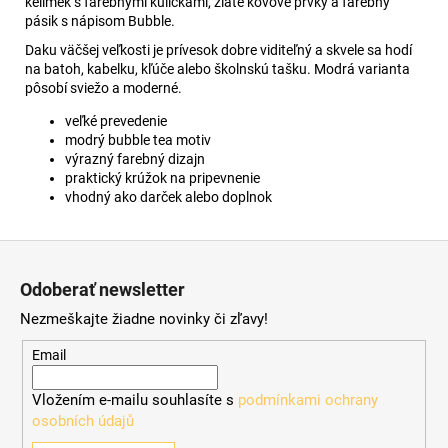
kelímek s farebnými kuličkami, zlate kovové prvky a farebný
pásik s nápisom Bubble.
Daku väčšej veľkosti je prívesok dobre viditeľný a skvele sa hodí
na batoh, kabelku, kľúče alebo školnskú tašku. Modrá varianta
pôsobí sviežo a moderné.
veľké prevedenie
modrý bubble tea motiv
výrazný farebný dizajn
praktický krúžok na pripevnenie
vhodný ako darček alebo doplnok
Z
á
Odoberať newsletter
p
Nezmeškajte žiadne novinky či zľavy!
ä
t
Email
i
Vložením e-mailu souhlasíte s
podmínkami ochrany
e
osobních údajů