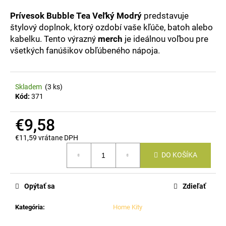
á
Prívesok Bubble Tea Veľký Modrý
predstavuje
j
štylový doplnok, ktorý ozdobí vaše kľúče, batoh alebo
s
kabelku. Tento výrazný
merch
je ideálnou voľbou pre
všetkých fanúšikov obľúbeného nápoja.
ť
?
Skladem
(3 ks)
Kód:
371
HĽADAŤ
€9,58
€11,59 vrátane DPH
Jednotková
DO KOŠÍKA
cena:
O
d
p
Opýtať sa
Zdieľať
o
r
Kategória
:
Home Kity
ú