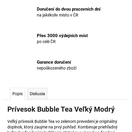
č
a
Doručení do dvou pracovních dní
m
na jakékoliv místo v ČR
e
Přes 3000 výdejních míst
po celé ČR
Garance doručení
nepoškozeného zboží
Popis
Diskusia
Prívesok Bubble Tea Veľký Modrý
Veľký prívesok Bubble Tea vo zelenom prevedení je originálny
doplnok, ktorý zaujme na prvý pohľad. Kombinuje priehľadný