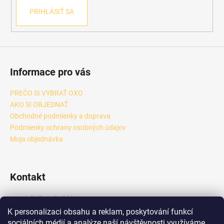
PRIHLÁSIŤ SA
Informace pro vás
PREČO SI VYBRAŤ OXO
AKO SI OBJEDNAŤ
Obchodné podmienky a doprava
Podmienky ochrany osobných údajov
Moja objednávka
Kontakt
info
@
oxobubble.cz
+420 601 289 833
K personalizaci obsahu a reklam, poskytování funkcí
https://www.facebook.com/profile.php?id=6158418444924
sociálních médií a analýze naší návštěvnosti využíváme