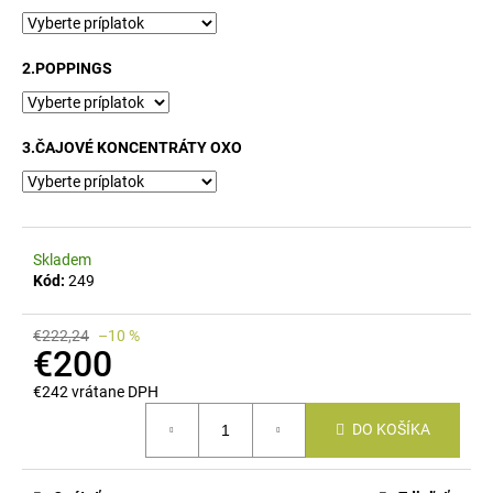
č
a
m
2.POPPINGS
e
3.ČAJOVÉ KONCENTRÁTY OXO
Skladem
Kód:
249
€222,24
–10 %
€200
€242
vrátane DPH
Jednotková
DO KOŠÍKA
cena: