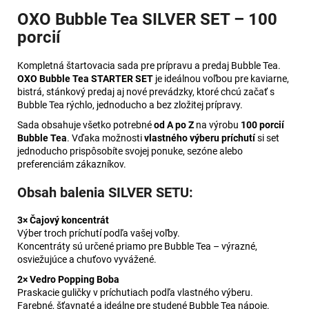
OXO Bubble Tea SILVER SET – 100
porcií
Kompletná štartovacia sada pre prípravu a predaj Bubble Tea.
OXO Bubble Tea STARTER SET
je ideálnou voľbou pre kaviarne,
bistrá, stánkový predaj aj nové prevádzky, ktoré chcú začať s
Bubble Tea rýchlo, jednoducho a bez zložitej prípravy.
Sada obsahuje všetko potrebné
od A po Z
na výrobu
100 porcií
Bubble Tea
. Vďaka možnosti
vlastného výberu príchutí
si set
jednoducho prispôsobíte svojej ponuke, sezóne alebo
preferenciám zákazníkov.
Obsah balenia SILVER SETU:
3× Čajový koncentrát
Výber troch príchutí podľa vašej voľby.
Koncentráty sú určené priamo pre Bubble Tea – výrazné,
osviežujúce a chuťovo vyvážené.
2× Vedro Popping Boba
Praskacie guličky v príchutiach podľa vlastného výberu.
Farebné, šťavnaté a ideálne pre studené Bubble Tea nápoje.