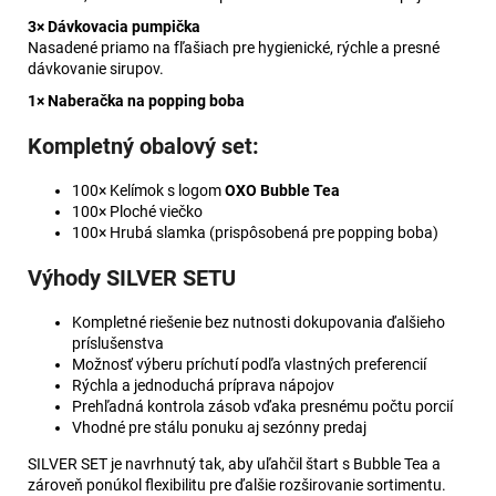
3× Dávkovacia pumpička
Nasadené priamo na fľašiach pre hygienické, rýchle a presné
dávkovanie sirupov.
1× Naberačka na popping boba
Kompletný obalový set:
100× Kelímok s logom
OXO Bubble Tea
100× Ploché viečko
100× Hrubá slamka (prispôsobená pre popping boba)
Výhody SILVER SETU
Kompletné riešenie bez nutnosti dokupovania ďalšieho
príslušenstva
Možnosť výberu príchutí podľa vlastných preferencií
Rýchla a jednoduchá príprava nápojov
Prehľadná kontrola zásob vďaka presnému počtu porcií
Vhodné pre stálu ponuku aj sezónny predaj
SILVER SET je navrhnutý tak, aby uľahčil štart s Bubble Tea a
zároveň ponúkol flexibilitu pre ďalšie rozširovanie sortimentu.