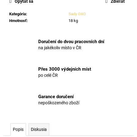
Opýtať sa
Zdieľať
Kategória
:
Sady OXO
Hmotnosť
:
18 kg
Doručení do dvou pracovních dní
na jakékoliv místo v ČR
Přes 3000 výdejních míst
po celé ČR
Garance doručení
nepoškozeného zboží
Popis
Diskusia