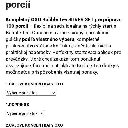
porcií
á
j
Kompletný OXO Bubble Tea SILVER SET pre prípravu
s
100 porcií
– flexibilná sada ideálna na rýchly štart s
ť
Bubble Tea. Obsahuje ovocné sirupy a praskacie
?
guličky
podľa vlastného výberu
, kompletné
príslušenstvo vrátane kelímkov, viečok, slamiek a
praktickej naberačky. Perfektný štartovací balíček pre
prevádzky, ktoré chcú zákazníkom ponúknuť
osviežujúce, farebné a atraktívne Bubble Tea drinky s
HĽADAŤ
možnosťou prispôsobenia vlastnej ponuky.
1.ČAJOVÉ KONCENTRÁTY OXO
O
d
p
1.POPPINGS
o
r
ú
2.ČAJOVÉ KONCENTRÁTY OXO