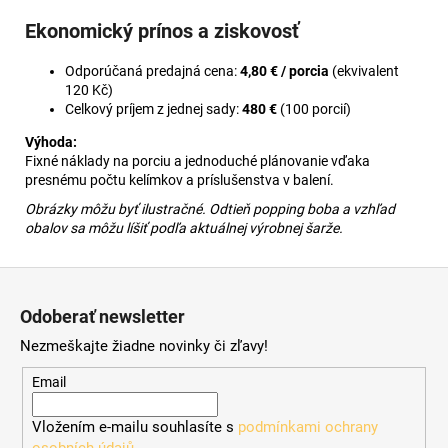
Ekonomický prínos a ziskovosť
Odporúčaná predajná cena:
4,80 € / porcia
(ekvivalent
120 Kč)
Celkový príjem z jednej sady:
480 €
(100 porcií)
Výhoda:
Fixné náklady na porciu a jednoduché plánovanie vďaka
presnému počtu kelímkov a príslušenstva v balení.
Obrázky môžu byť ilustračné. Odtieň popping boba a vzhľad
obalov sa môžu líšiť podľa aktuálnej výrobnej šarže.
Z
á
Odoberať newsletter
p
Nezmeškajte žiadne novinky či zľavy!
ä
t
Email
i
Vložením e-mailu souhlasíte s
podmínkami ochrany
e