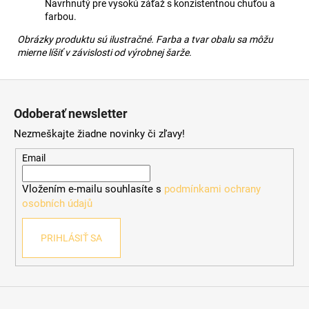
Navrhnutý pre vysokú záťaž s konzistentnou chuťou a
farbou.
Obrázky produktu sú ilustračné. Farba a tvar obalu sa môžu
mierne líšiť v závislosti od výrobnej šarže.
Z
á
Odoberať newsletter
p
Nezmeškajte žiadne novinky či zľavy!
ä
t
Email
i
Vložením e-mailu souhlasíte s
podmínkami ochrany
e
osobních údajů
PRIHLÁSIŤ SA