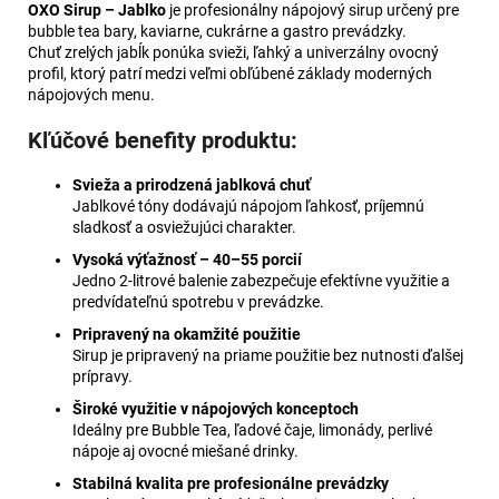
OXO Sirup – Jablko
je profesionálny nápojový sirup určený pre
bubble tea bary, kaviarne, cukrárne a gastro prevádzky.
Chuť zrelých jabĺk ponúka svieži, ľahký a univerzálny ovocný
profil, ktorý patrí medzi veľmi obľúbené základy moderných
nápojových menu.
Kľúčové benefity produktu:
Svieža a prirodzená jablková chuť
Jablkové tóny dodávajú nápojom ľahkosť, príjemnú
sladkosť a osviežujúci charakter.
Vysoká výťažnosť – 40–55 porcií
Jedno 2-litrové balenie zabezpečuje efektívne využitie a
predvídateľnú spotrebu v prevádzke.
Pripravený na okamžité použitie
Sirup je pripravený na priame použitie bez nutnosti ďalšej
prípravy.
Široké využitie v nápojových konceptoch
Ideálny pre Bubble Tea, ľadové čaje, limonády, perlivé
nápoje aj ovocné miešané drinky.
Stabilná kvalita pre profesionálne prevádzky