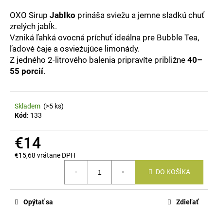
á
OXO Sirup
Jablko
prináša sviežu a jemne sladkú chuť
j
zrelých jabĺk.
s
Vzniká ľahká ovocná príchuť ideálna pre Bubble Tea,
ľadové čaje a osviežujúce limonády.
ť
Z jedného 2-litrového balenia pripravíte približne
40–
?
55 porcií
.
Skladem
(>5 ks)
HĽADAŤ
Kód:
133
€14
O
€15,68 vrátane DPH
Jednotková
d
DO KOŠÍKA
cena:
p
o
r
Opýtať sa
Zdieľať
ú