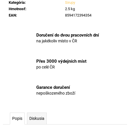
č
Kategória
:
Sirupy
a
Hmotnosť
:
2.5 kg
m
EAN
:
8594172394354
e
Doručení do dvou pracovních dní
na jakékoliv místo v ČR
Přes 3000 výdejních míst
po celé ČR
Garance doručení
nepoškozeného zboží
Popis
Diskusia