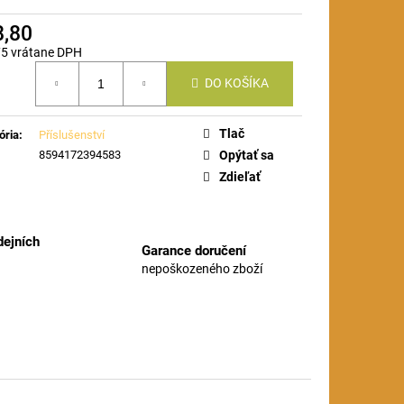
8,80
75 vrátane DPH
otková
DO KOŠÍKA
Tlač
ória
:
Příslušenství
8594172394583
Opýtať sa
Zdieľať
ejních
Garance doručení
nepoškozeného zboží