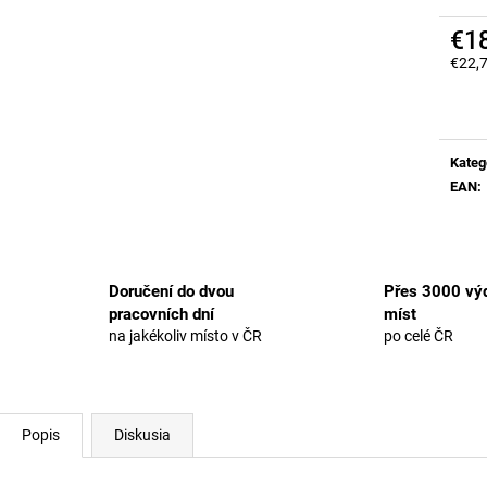
€1
€22,
Jedn
cena:
Kateg
EAN
:
Doručení do dvou
Přes 3000 výd
pracovních dní
míst
na jakékoliv místo v ČR
po celé ČR
Popis
Diskusia