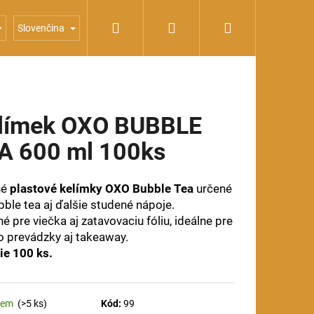
Hľadať
Prihlásenie
Nákupný
Sady OXO
Sirupy
Slovenčina
košík
límek OXO BUBBLE
A 600 ml 100ks
né
plastové kelímky OXO Bubble Tea
určené
bble tea aj ďalšie studené nápoje.
é pre viečka aj zatavovaciu fóliu, ideálne pre
o prevádzky aj takeaway.
ie 100 ks.
dem
(>5 ks)
Kód:
99