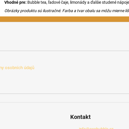
Vhodné pre:
Bubble tea, ľadové čaje, limonády a ďalšie studené nápoj
Obrázky produktu sú ilustračné. Farba a tvar obalu sa môžu mierne líšiť
y osobních údajů
Kontakt
info
@
oxobubble.cz