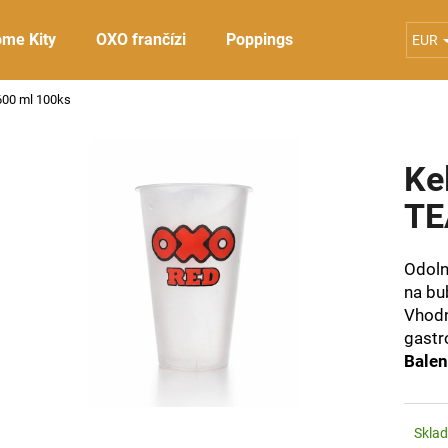
me Kity
OXO frančízi
Poppings
Příslušenství
EUR
00 ml 100ks
Čo potrebujete nájsť?
Ke
HĽADAŤ
TE
Odol
Odporúčame
na bu
Vhodn
gastr
Balen
Skla