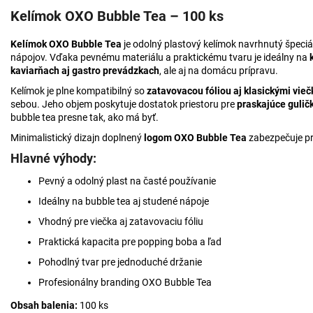
Kelímok OXO Bubble Tea – 100 ks
Kelímok OXO Bubble Tea
je odolný plastový kelímok navrhnutý špeci
nápojov. Vďaka pevnému materiálu a praktickému tvaru je ideálny na
kaviarňach aj gastro prevádzkach
, ale aj na domácu prípravu.
Kelímok je plne kompatibilný so
zatavovacou fóliou aj klasickými vie
sebou. Jeho objem poskytuje dostatok priestoru pre
praskajúce guličk
bubble tea presne tak, ako má byť.
Minimalistický dizajn doplnený
logom OXO Bubble Tea
zabezpečuje pr
Hlavné výhody:
Pevný a odolný plast na časté používanie
Ideálny na bubble tea aj studené nápoje
Vhodný pre viečka aj zatavovaciu fóliu
Praktická kapacita pre popping boba a ľad
Pohodlný tvar pre jednoduché držanie
Profesionálny branding OXO Bubble Tea
Obsah balenia:
100 ks