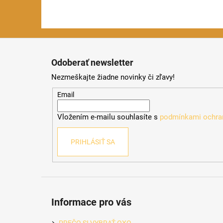
Z
á
Odoberať newsletter
p
Nezmeškajte žiadne novinky či zľavy!
ä
t
Email
i
Vložením e-mailu souhlasíte s
podmínkami ochran
e
PRIHLÁSIŤ SA
Informace pro vás
PREČO SI VYBRAŤ OXO