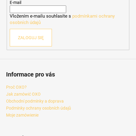
k
E-mail
a
Vložením e-mailu souhlasíte s
podmínkami ochrany
osobních údajů
ZALOGUJ SIĘ
Informace pro vás
Proč OXO?
Jak zamówić OXO
Obchodní podmínky a doprava
Podmínky ochrany osobních údajů
Moje zamówienie