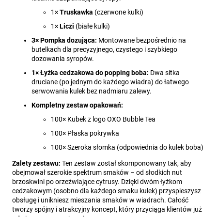
1×
Truskawka
(czerwone kulki)
1×
Liczi
(białe kulki)
3× Pompka dozująca:
Montowane bezpośrednio na
butelkach dla precyzyjnego, czystego i szybkiego
dozowania syropów.
1× Łyżka cedzakowa do popping boba:
Dwa sitka
druciane (po jednym do każdego wiadra) do łatwego
serwowania kulek bez nadmiaru zalewy.
Kompletny zestaw opakowań:
100× Kubek z logo OXO Bubble Tea
100× Płaska pokrywka
100× Szeroka słomka (odpowiednia do kulek boba)
Zalety zestawu:
Ten zestaw został skomponowany tak, aby
obejmował szerokie spektrum smaków – od słodkich nut
brzoskwini po orzeźwiające cytrusy. Dzięki dwóm łyżkom
cedzakowym (osobno dla każdego smaku kulek) przyspieszysz
obsługę i unikniesz mieszania smaków w wiadrach. Całość
tworzy spójny i atrakcyjny koncept, który przyciąga klientów już