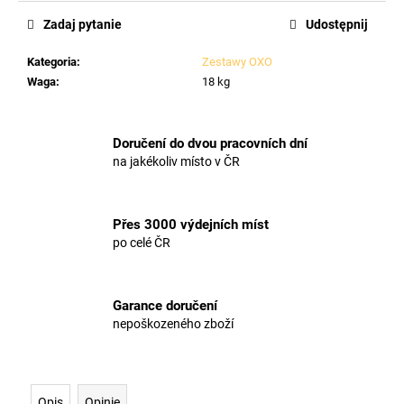
Zadaj pytanie
Udostępnij
Kategoria
:
Zestawy OXO
Waga
:
18 kg
Doručení do dvou pracovních dní
na jakékoliv místo v ČR
Přes 3000 výdejních míst
po celé ČR
Garance doručení
nepoškozeného zboží
Opis
Opinie