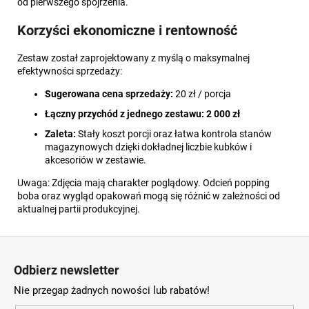
od pierwszego spojrzenia.
Korzyści ekonomiczne i rentowność
Zestaw został zaprojektowany z myślą o maksymalnej
efektywności sprzedaży:
Sugerowana cena sprzedaży:
20 zł / porcja
Łączny przychód z jednego zestawu:
2 000 zł
Zaleta:
Stały koszt porcji oraz łatwa kontrola stanów
magazynowych dzięki dokładnej liczbie kubków i
akcesoriów w zestawie.
Uwaga: Zdjęcia mają charakter poglądowy. Odcień popping
boba oraz wygląd opakowań mogą się różnić w zależności od
aktualnej partii produkcyjnej.
S
t
Odbierz newsletter
o
Nie przegap żadnych nowości lub rabatów!
p