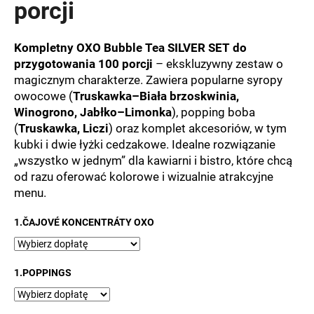
porcji
Kompletny OXO Bubble Tea SILVER SET do
SZUKAJ
przygotowania 100 porcji
– ekskluzywny zestaw o
magicznym charakterze. Zawiera popularne syropy
owocowe (
Truskawka–Biała brzoskwinia,
Winogrono, Jabłko–Limonka
), popping boba
P
(
Truskawka, Liczi
) oraz komplet akcesoriów, w tym
o
l
kubki i dwie łyżki cedzakowe. Idealne rozwiązanie
e
„wszystko w jednym” dla kawiarni i bistro, które chcą
c
od razu oferować kolorowe i wizualnie atrakcyjne
a
menu.
m
y
1.ČAJOVÉ KONCENTRÁTY OXO
1.POPPINGS