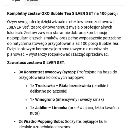
Kompletny zestaw OXO Bubble Tea SILVER SET na 100 porcji
Ożyw swoją ofertę dzięki wizualnie efektownemu zestawowi
„SILVER Set”, zaprojektowanemu z myślą o profesjonalnych
lokalach. Zestaw zawiera starannie dobraną kombinację
najpopularniejszych smaków oraz pełne wyposażenie potrzebne
do natychmiastowego przygotowania aż 100 porcji Bubble Tea.
Dzięki gotowym kompozycjom smakowym nie musisz nic
planować – wystarczy rozpakować i zacząć sprzedawać.
Zawartość zestawu SILVER SET:
3× Koncentrat owocowy (syrop):
Profesjonalna baza do
przygotowania kolorowych napojów:
1×
Truskawka – Biała brzoskwinia
(słodkie i
delikatne połączenie)
1×
Winogrono
(intensywny i świeży smak)
1×
Jabłko – Limonka
(orzeźwiająca, lekko kwaśna
nuta)
2× Wiadro Popping Boba:
Soczyste, pękające kulki
idealnie uzupełniające syropy: