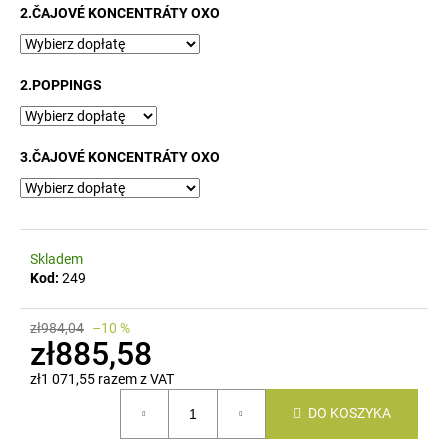
2.ČAJOVÉ KONCENTRÁTY OXO
2.POPPINGS
3.ČAJOVÉ KONCENTRÁTY OXO
Skladem
Kod:
249
zł984,04
–10 %
zł885,58
zł1 071,55
razem z VAT
Cena
DO KOSZYKA
jednostkowa: