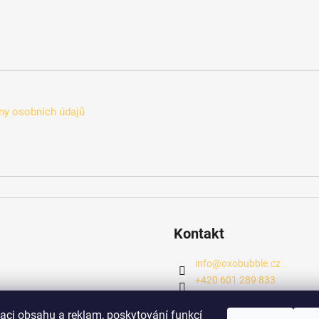
y osobních údajů
Kontakt
info
@
oxobubble.cz
+420 601 289 833
https://www.facebook.com
oxo_tea_b2b
zaci obsahu a reklam, poskytování funkcí