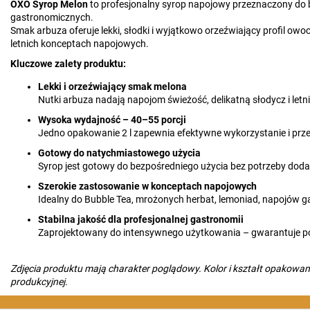
OXO Syrop Melon
to profesjonalny syrop napojowy przeznaczony do ba
gastronomicznych.
Smak arbuza oferuje lekki, słodki i wyjątkowo orzeźwiający profil owo
letnich konceptach napojowych.
Kluczowe zalety produktu:
Lekki i orzeźwiający smak melona
Nutki arbuza nadają napojom świeżość, delikatną słodycz i letni
Wysoka wydajność – 40–55 porcji
Jedno opakowanie 2 l zapewnia efektywne wykorzystanie i prze
Gotowy do natychmiastowego użycia
Syrop jest gotowy do bezpośredniego użycia bez potrzeby do
Szerokie zastosowanie w konceptach napojowych
Idealny do Bubble Tea, mrożonych herbat, lemoniad, napojów
Stabilna jakość dla profesjonalnej gastronomii
Zaprojektowany do intensywnego użytkowania – gwarantuje po
Zdjęcia produktu mają charakter poglądowy. Kolor i kształt opakowani
produkcyjnej.