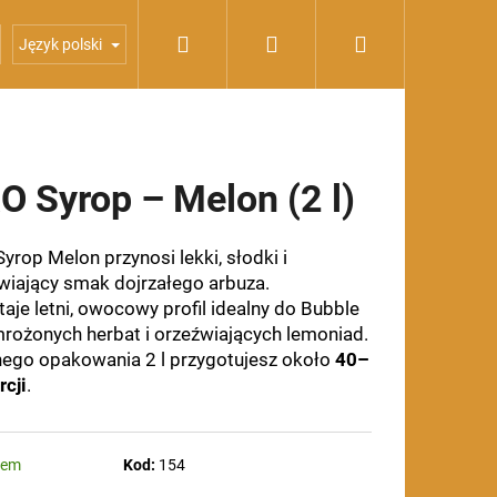
Szukaj
Zaloguj
Koszyk
yropy
Zestawy OXO
Język polski
się
O Syrop – Melon (2 l)
yrop Melon przynosi lekki, słodki i
wiający smak dojrzałego arbuza.
aje letni, owocowy profil idealny do Bubble
mrożonych herbat i orzeźwiających lemoniad.
nego opakowania 2 l przygotujesz około
40–
rcji
.
dem
Kod:
154