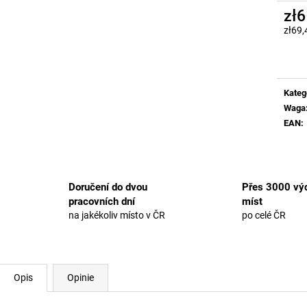
zł6
zł69,
Cena
jedno
Kateg
Waga
EAN
:
Doručení do dvou
Přes 3000 výd
pracovních dní
míst
na jakékoliv místo v ČR
po celé ČR
Opis
Opinie