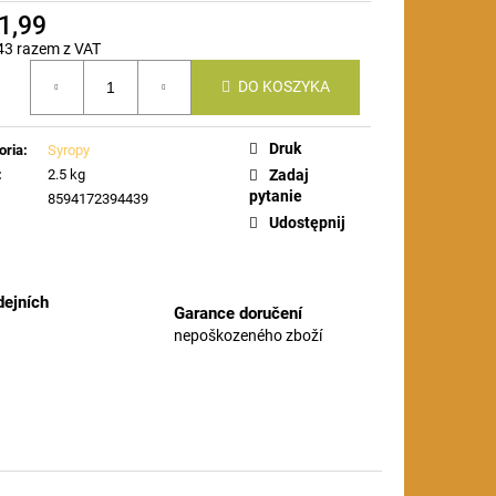
1,99
43 razem z VAT
DO KOSZYKA
stkowa:
Druk
oria
:
Syropy
:
2.5 kg
Zadaj
pytanie
8594172394439
Udostępnij
ejních
Garance doručení
nepoškozeného zboží