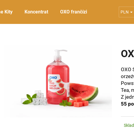
e Kity
Koncentrat
OXO frančízi
Poppings
S
PLN
Czego szukasz?
OX
SZUKAJ
OXO S
orzeź
Polecamy
Powst
Tea, 
Z jed
55 po
Skla