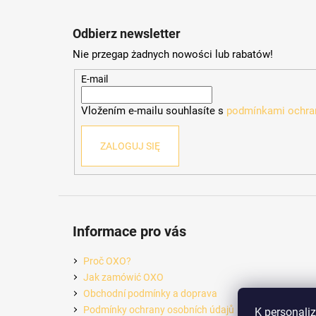
S
t
Odbierz newsletter
o
Nie przegap żadnych nowości lub rabatów!
p
k
E-mail
a
Vložením e-mailu souhlasíte s
podmínkami ochran
ZALOGUJ SIĘ
Informace pro vás
Proč OXO?
Jak zamówić OXO
Obchodní podmínky a doprava
Podmínky ochrany osobních údajů
K personali