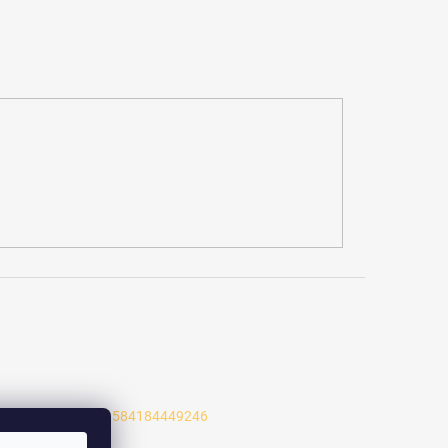
/profile.php?id=61584184449246