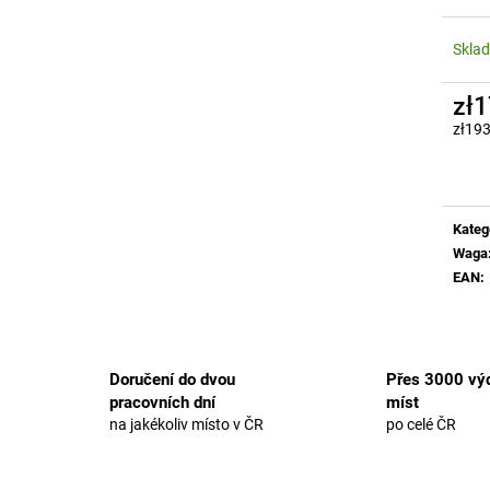
Skla
zł1
zł193
Cena
jedno
Kateg
Waga
EAN
:
Doručení do dvou
Přes 3000 výd
pracovních dní
míst
na jakékoliv místo v ČR
po celé ČR