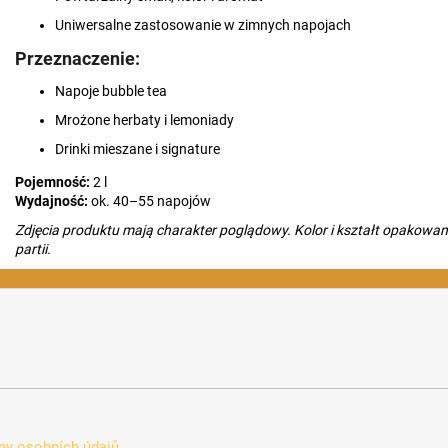
Uniwersalne zastosowanie w zimnych napojach
Przeznaczenie:
Napoje bubble tea
Mrożone herbaty i lemoniady
Drinki mieszane i signature
Pojemność:
2 l
Wydajność:
ok. 40–55 napojów
Zdjęcia produktu mają charakter poglądowy. Kolor i kształt opakowan
partii.
y osobních údajů