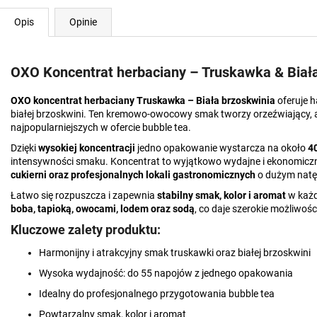
Opis
Opinie
OXO Koncentrat herbaciany – Truskawka & Biała 
OXO koncentrat herbaciany Truskawka – Biała brzoskwinia
oferuje h
białej brzoskwini. Ten kremowo-owocowy smak tworzy orzeźwiający, a 
najpopularniejszych w ofercie bubble tea.
Dzięki
wysokiej koncentracji
jedno opakowanie wystarcza na około
4
intensywności smaku. Koncentrat to wyjątkowo wydajne i ekonomicz
cukierni oraz profesjonalnych lokali gastronomicznych
o dużym natę
Łatwo się rozpuszcza i zapewnia
stabilny smak, kolor i aromat
w każd
boba, tapioką, owocami, lodem oraz sodą
, co daje szerokie możliwo
Kluczowe zalety produktu:
Harmonijny i atrakcyjny smak truskawki oraz białej brzoskwini
Wysoka wydajność: do 55 napojów z jednego opakowania
Idealny do profesjonalnego przygotowania bubble tea
Powtarzalny smak, kolor i aromat