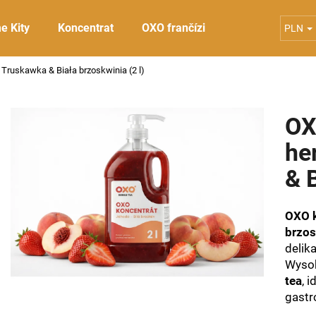
e Kity
Koncentrat
OXO frančízi
Poppings
S
PLN
Truskawka & Biała brzoskwinia (2 l)
Czego szukasz?
OX
SZUKAJ
he
& B
Polecamy
OXO k
brzos
delik
Wysok
tea
, 
gastr