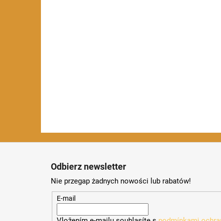
S
t
Odbierz newsletter
o
Nie przegap żadnych nowości lub rabatów!
p
k
E-mail
a
Vložením e-mailu souhlasíte s
podmínkami ochran