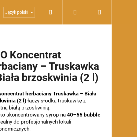
Szukaj
Zaloguj
Koszyk
yropy
Zestawy OXO
Język polski
się
O Koncentrat
rbaciany – Truskawka
iała brzoskwinia (2 l)
oncentrat herbaciany Truskawka – Biała
kwinia (2 l)
łączy słodką truskawkę z
atną białą brzoskwinią.
o skoncentrowany syrop na
40–55 bubble
idealny do profesjonalnych lokali
onomicznych.