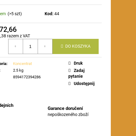
dem
(>5 szt)
Kod:
44
72,66
,38 razem z VAT
DO KOSZYKA
stkowa:
Druk
oria
:
Koncentrat
:
2.5 kg
Zadaj
pytanie
8594172394286
Udostępnij
ejních
Garance doručení
nepoškozeného zboží