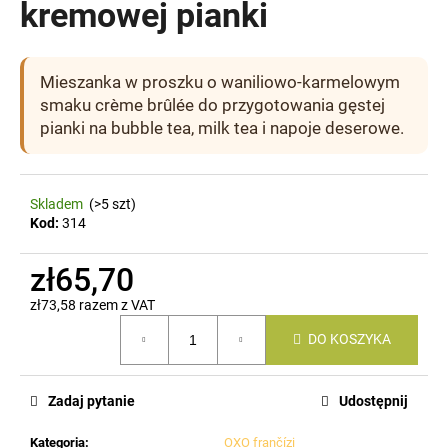
kremowej pianki
SZUKAJ
Mieszanka w proszku o waniliowo-karmelowym
smaku crème brûlée do przygotowania gęstej
pianki na bubble tea, milk tea i napoje deserowe.
P
o
l
Skladem
(>5 szt)
Kod:
314
e
c
zł65,70
a
m
zł73,58 razem z VAT
y
Cena
DO KOSZYKA
jednostkowa:
Zadaj pytanie
Udostępnij
Kategoria
:
OXO frančízi