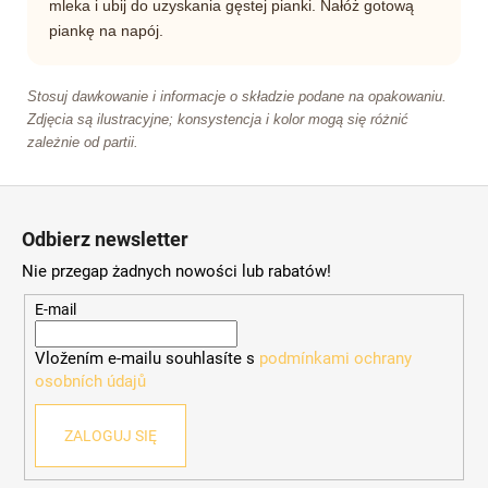
mleka i ubij do uzyskania gęstej pianki. Nałóż gotową
piankę na napój.
Stosuj dawkowanie i informacje o składzie podane na opakowaniu.
Zdjęcia są ilustracyjne; konsystencja i kolor mogą się różnić
zależnie od partii.
S
t
Odbierz newsletter
o
Nie przegap żadnych nowości lub rabatów!
p
k
E-mail
a
Vložením e-mailu souhlasíte s
podmínkami ochrany
osobních údajů
ZALOGUJ SIĘ