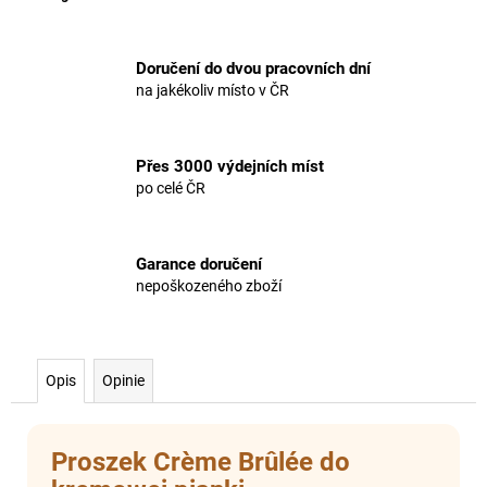
Doručení do dvou pracovních dní
na jakékoliv místo v ČR
Přes 3000 výdejních míst
po celé ČR
Garance doručení
nepoškozeného zboží
Opis
Opinie
Proszek Crème Brûlée do