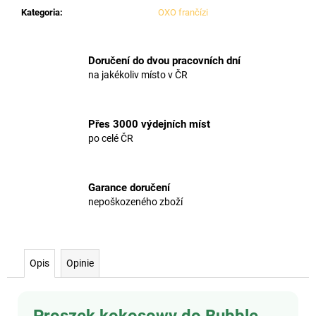
Kategoria
:
OXO frančízi
Doručení do dvou pracovních dní
na jakékoliv místo v ČR
Přes 3000 výdejních míst
po celé ČR
Garance doručení
nepoškozeného zboží
Opis
Opinie
Proszek kokosowy do Bubble