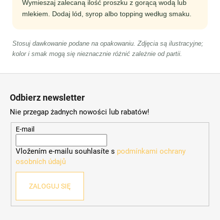
Wymieszaj zalecaną ilość proszku z gorącą wodą lub
mlekiem. Dodaj lód, syrop albo topping według smaku.
Stosuj dawkowanie podane na opakowaniu. Zdjęcia są ilustracyjne;
kolor i smak mogą się nieznacznie różnić zależnie od partii.
S
t
Odbierz newsletter
o
Nie przegap żadnych nowości lub rabatów!
p
k
E-mail
a
Vložením e-mailu souhlasíte s
podmínkami ochrany
osobních údajů
ZALOGUJ SIĘ