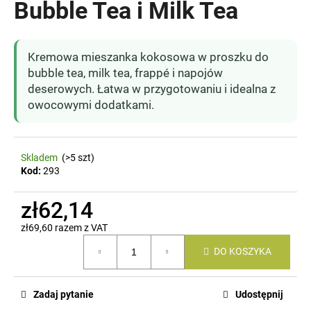
Bubble Tea i Milk Tea
SZUKAJ
Kremowa mieszanka kokosowa w proszku do
bubble tea, milk tea, frappé i napojów
deserowych. Łatwa w przygotowaniu i idealna z
owocowymi dodatkami.
P
o
l
e
Skladem
(>5 szt)
Kod:
293
c
a
m
zł62,14
y
zł69,60 razem z VAT
Cena
DO KOSZYKA
jednostkowa:
Zadaj pytanie
Udostępnij