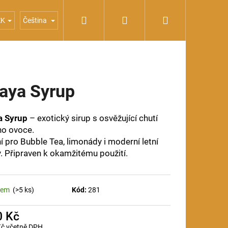
Hledat
Přihlášení
Nákupní
OXO
Sirupy
xFrančízi
ZK
Čeština
košík
taya Syrup
a Syrup
– exotický sirup s osvěžující chutí
ho ovoce.
ní pro Bubble Tea, limonády i moderní letní
y. Připraven k okamžitému použití.
dem
(>5 ks)
Kód:
281
0 Kč
Kč včetně DPH