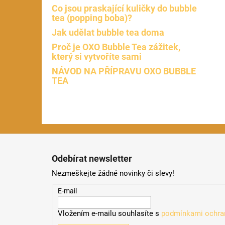
Co jsou praskající kuličky do bubble
tea (popping boba)?
Jak udělat bubble tea doma
Proč je OXO Bubble Tea zážitek,
který si vytvoříte sami
NÁVOD NA PŘÍPRAVU OXO BUBBLE
TEA
Z
á
Odebírat newsletter
p
Nezmeškejte žádné novinky či slevy!
a
t
E-mail
í
Vložením e-mailu souhlasíte s
podmínkami ochran