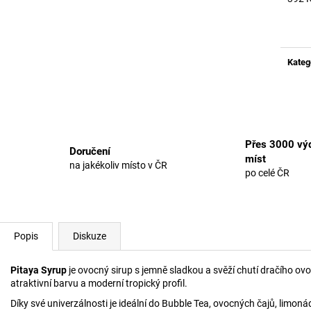
Měrn
cena:
Kateg
Přes 3000 výd
Doručení
míst
na jakékoliv místo v ČR
po celé ČR
Popis
Diskuze
Pitaya Syrup
je ovocný sirup s jemně sladkou a svěží chutí dračího ov
atraktivní barvu a moderní tropický profil.
Díky své univerzálnosti je ideální do Bubble Tea, ovocných čajů, limonád