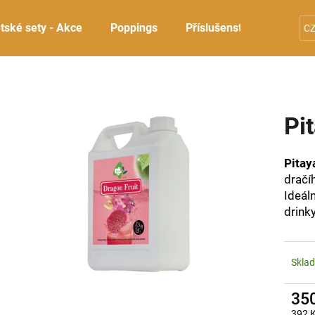
tské sety - Akce
Poppings
Příslušenství
Sady 
C
Co potřebujete najít?
Pi
HLEDAT
Pitay
dračí
Doporučujeme
Ideál
drink
Skla
35
392 