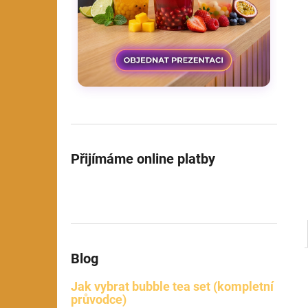
l
Přijímáme online platby
Blog
Jak vybrat bubble tea set (kompletní
průvodce)