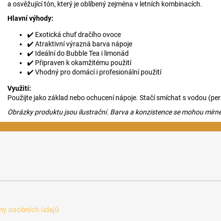
a osvěžující tón, který je oblíbený zejména v letních kombinacích.
Hlavní výhody:
✔️ Exotická chuť dračího ovoce
✔️ Atraktivní výrazná barva nápoje
✔️ Ideální do Bubble Tea i limonád
✔️ Připraven k okamžitému použití
✔️ Vhodný pro domácí i profesionální použití
Využití:
Použijte jako základ nebo ochucení nápoje. Stačí smíchat s vodou (perliv
Obrázky produktu jsou ilustrační. Barva a konzistence se mohou mírně li
y osobních údajů