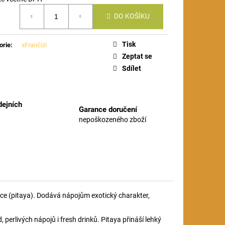
á
DO KOŠÍKU
Tisk
orie
:
xFrančízi
Zeptat se
Sdílet
ejních
Garance doručení
nepoškozeného zboží
oce (pitaya). Dodává nápojům exotický charakter,
, perlivých nápojů i fresh drinků. Pitaya přináší lehký