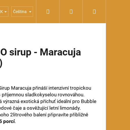
Hledat
Přihlášení
Nákupní
OXO
Sirupy
xFrančízi
ZK
Čeština
košík
O sirup - Maracuja
)
irup Maracuja přináší intenzivní tropickou
s příjemnou sladkokyselou rovnováhou.
á výrazná exotická příchuť ideální pro Bubble
edové čaje a osvěžující letní limonády.
oho 2litrového balení připravíte přibližně
 porcí
.