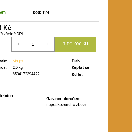
dem
Kód:
124
0 Kč
Kč včetně DPH
á
DO KOŠÍKU
Tisk
orie
:
Sirupy
nost
:
2.5 kg
Zeptat se
8594172394422
Sdílet
ejních
Garance doručení
nepoškozeného zboží