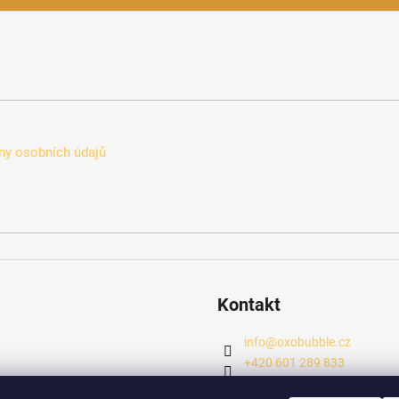
y osobních údajů
Kontakt
info
@
oxobubble.cz
+420 601 289 833
https://www.facebook.com