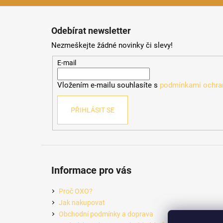
Z
á
Odebírat newsletter
p
Nezmeškejte žádné novinky či slevy!
a
t
E-mail
í
Vložením e-mailu souhlasíte s
podmínkami ochran
PŘIHLÁSIT SE
Informace pro vás
Proč OXO?
Jak nakupovat
Obchodní podmínky a doprava