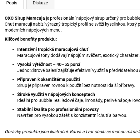
Popis
Diskuze
OXO Sirup Maracuja
je profesionální nápojový sirup určený pro bubble
Chuť maracuji nabízí výrazný tropický profil se svěží kyselinkou, který p
moderních nápojových menu.
Klíčové benefity produktu:
Intenzivní tropická maracujová chuť
Maracujové tóny dodávají nápojům svěžest, exotický charakter 
Vysoká výtěžnost – 40–55 porcí
Jedno 2litrové balení zajišťuje efektivní využití a předvídatelno
Připraven k okamžitému použití
Sirup je připraven rovnou k použití bez nutnosti další přípravy.
Široké využití v nápojových konceptech
Ideální pro Bubble Tea, ledové čaje, limonády, perlivé nápoje i o
Stabilní kvalita pro profesionální provozy
Navržen pro vysokou zátěž s konzistentní chutí a barvou.
Obrázky produktu jsou ilustrační. Barva a tvar obalu se mohou mírně liši