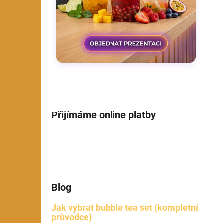
l
Přijímáme online platby
Blog
Jak vybrat bubble tea set (kompletní
průvodce)