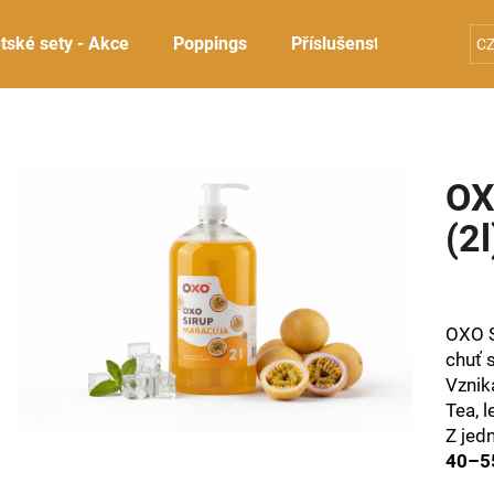
tské sety - Akce
Poppings
Příslušenství
Sady 
C
Co potřebujete najít?
OX
HLEDAT
(2l
Doporučujeme
OXO S
chuť 
Vznik
Tea, l
Z jedn
40–55