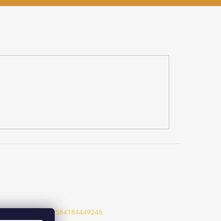
/profile.php?id=61584184449246