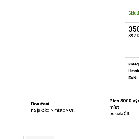
Skla
35
392 
Měrn
cena:
Kateg
Hmot
EAN
:
Přes 3000 výd
Doručení
míst
na jakékoliv místo v ČR
po celé ČR