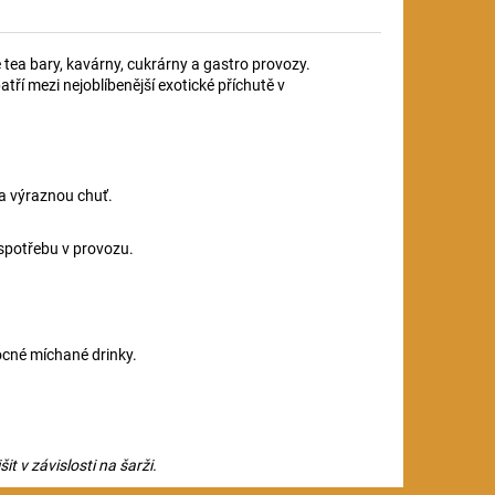
 tea bary, kavárny, cukrárny a gastro provozy.
atří mezi nejoblíbenější exotické příchutě v
a výraznou chuť.
u spotřebu v provozu.
vocné míchané drinky.
t v závislosti na šarži.