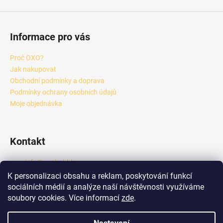
Informace pro vás
Proč OXO?
Jak nakupovat
Obchodní podmínky a doprava
Podmínky ochrany osobních údajů
Moje objednávka
Kontakt
info
@
oxobubble.cz
+420 601 289 833
K personalizaci obsahu a reklam, poskytování funkcí
https://www.facebook.com/profile.php?id=6158418444924
sociálních médií a analýze naší návštěvnosti využíváme
6
soubory cookies. Více informací
zde
.
oxo_tea_b2b