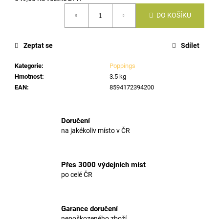
č
Měrná
u
DO KOŠÍKU
cena:
j
e
m
Zeptat se
Sdílet
e
Kategorie
:
Poppings
Hmotnost
:
3.5 kg
EAN
:
8594172394200
Doručení
na jakékoliv místo v ČR
Přes 3000 výdejních míst
po celé ČR
Garance doručení
nepoškozeného zboží