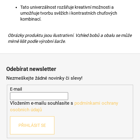
Tato univerzálnost rozšiřuje kreativní možnosti a
umožňuje tvorbu svěžích i kontrastních chuťových
kombinací.
Obrázky produktu jsou ilustrativní. Vzhled bobů a obalu se může
mírně lišit podle výrobní šarže.
Z
á
Odebírat newsletter
p
Nezmeškejte žádné novinky či slevy!
a
t
E-mail
í
Vložením e-mailu souhlasíte s
podmínkami ochrany
osobních údajů
PŘIHLÁSIT SE