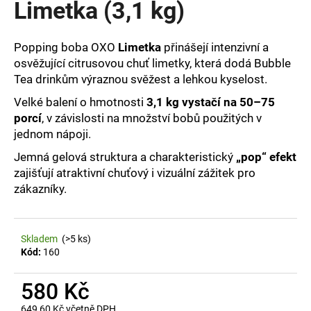
Limetka (3,1 kg)
a
j
Popping boba OXO
Limetka
přinášejí intenzivní a
í
osvěžující citrusovou chuť limetky, která dodá Bubble
t
Tea drinkům výraznou svěžest a lehkou kyselost.
?
Velké balení o hmotnosti
3,1 kg vystačí na 50–75
porcí
, v závislosti na množství bobů použitých v
jednom nápoji.
Jemná gelová struktura a charakteristický
„pop“ efekt
HLEDAT
zajišťují atraktivní chuťový i vizuální zážitek pro
zákazníky.
D
o
Skladem
(>5 ks)
p
Kód:
160
o
r
580 Kč
u
649,60 Kč včetně DPH