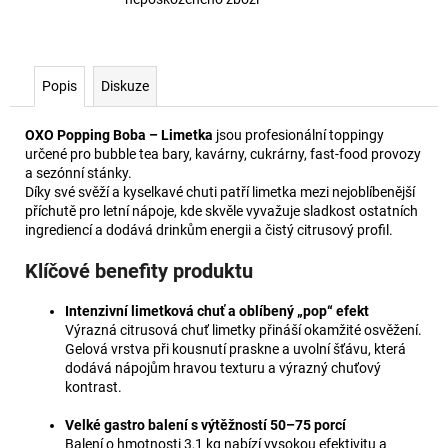
Popis
Diskuze
OXO Popping Boba – Limetka
jsou profesionální toppingy
určené pro bubble tea bary, kavárny, cukrárny, fast-food provozy
a sezónní stánky.
Díky své svěží a kyselkavé chuti patří limetka mezi nejoblíbenější
příchutě pro letní nápoje, kde skvěle vyvažuje sladkost ostatních
ingrediencí a dodává drinkům energii a čistý citrusový profil.
Klíčové benefity produktu
Intenzivní limetková chuť a oblíbený „pop“ efekt
Výrazná citrusová chuť limetky přináší okamžité osvěžení.
Gelová vrstva při kousnutí praskne a uvolní šťávu, která
dodává nápojům hravou texturu a výrazný chuťový
kontrast.
Velké gastro balení s výtěžností 50–75 porcí
Balení o hmotnosti 3,1 kg nabízí vysokou efektivitu a