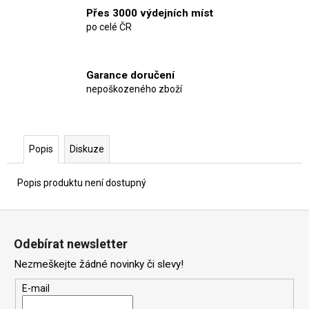
č
Přes 3000 výdejních míst
u
po celé ČR
j
e
m
Garance doručení
e
nepoškozeného zboží
Popis
Diskuze
Popis produktu není dostupný
Z
á
Odebírat newsletter
p
Nezmeškejte žádné novinky či slevy!
a
t
E-mail
í