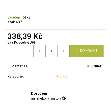
a
j
Skladem
(4 ks)
í
Kód:
407
t
?
338,39 Kč
379 Kč včetně DPH
Měrná
DO KOŠÍKU
cena:
HLEDAT
Zeptat se
Sdílet
Kategorie
:
xFrančízi
D
o
p
Doručení
o
na jakékoliv místo v ČR
r
u