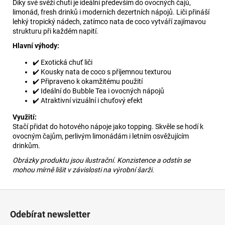
Díky své svěží chuti je ideální především do ovocných čajů,
limonád, fresh drinků i moderních dezertních nápojů. Liči přináší
lehký tropický nádech, zatímco nata de coco vytváří zajímavou
strukturu při každém napití.
Hlavní výhody:
✔️ Exotická chuť liči
✔️ Kousky nata de coco s příjemnou texturou
✔️ Připraveno k okamžitému použití
✔️ Ideální do Bubble Tea i ovocných nápojů
✔️ Atraktivní vizuální i chuťový efekt
Využití:
Stačí přidat do hotového nápoje jako topping. Skvěle se hodí k
ovocným čajům, perlivým limonádám i letním osvěžujícím
drinkům.
Obrázky produktu jsou ilustrační. Konzistence a odstín se
mohou mírně lišit v závislosti na výrobní šarži.
Z
á
Odebírat newsletter
p