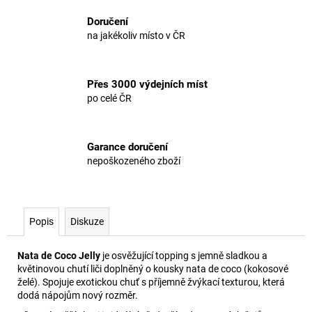
č
u
Doručení
j
na jakékoliv místo v ČR
e
m
e
Přes 3000 výdejních míst
po celé ČR
Garance doručení
nepoškozeného zboží
Popis
Diskuze
Nata de Coco Jelly
je osvěžující topping s jemně sladkou a
květinovou chutí liči doplněný o kousky nata de coco (kokosové
želé). Spojuje exotickou chuť s příjemně žvýkací texturou, která
dodá nápojům nový rozměr.