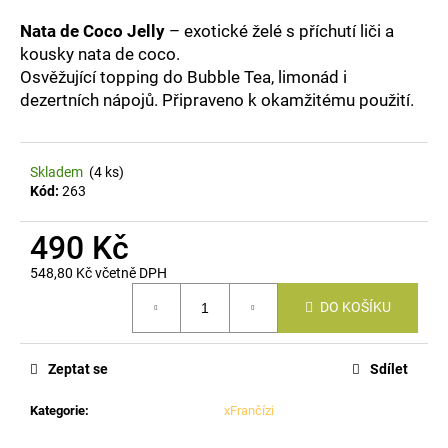
a
Nata de Coco Jelly
– exotické želé s příchutí liči a
j
kousky nata de coco.
í
Osvěžující topping do Bubble Tea, limonád i
dezertních nápojů. Připraveno k okamžitému použití.
t
?
Skladem
(4 ks)
Kód:
263
HLEDAT
490 Kč
548,80 Kč včetně DPH
Měrná
DO KOŠÍKU
cena:
D
o
p
Zeptat se
Sdílet
o
r
Kategorie
:
xFrančízi
u