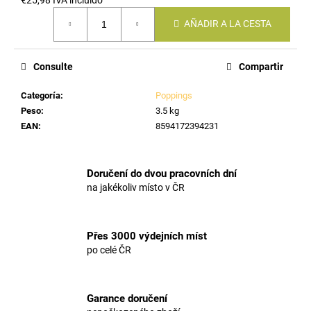
Precio
AÑADIR A LA CESTA
de
la
medida:
Consulte
Compartir
Categoría
:
Poppings
Peso
:
3.5 kg
EAN
:
8594172394231
Doručení do dvou pracovních dní
na jakékoliv místo v ČR
Přes 3000 výdejních míst
po celé ČR
Garance doručení