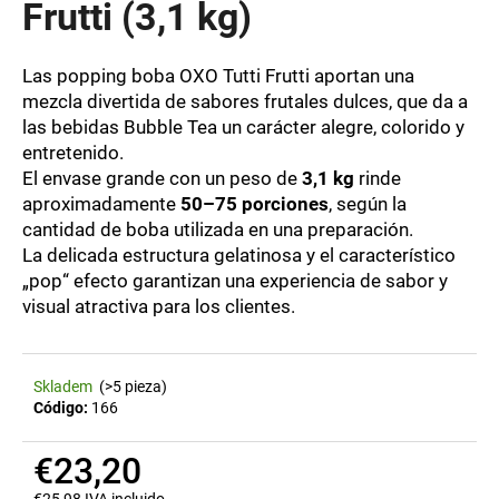
Frutti (3,1 kg)
EN
Las popping boba OXO Tutti Frutti aportan una
R
mezcla divertida de sabores frutales dulces, que da a
e
las bebidas Bubble Tea un carácter alegre, colorido y
c
entretenido.
o
El envase grande con un peso de
3,1 kg
rinde
m
aproximadamente
50–75 porciones
, según la
e
cantidad de boba utilizada en una preparación.
n
La delicada estructura gelatinosa y el característico
d
„pop“ efecto garantizan una experiencia de sabor y
a
visual atractiva para los clientes.
m
o
s
Skladem
(>5 pieza)
Código:
166
€23,20
€25,98 IVA incluido