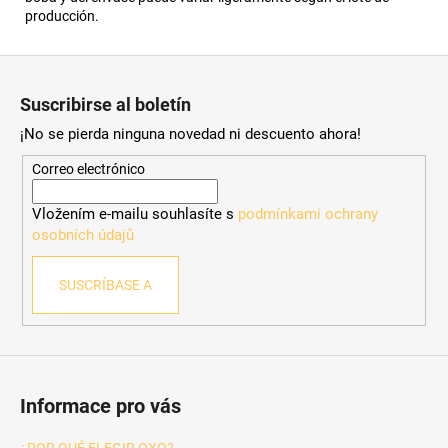
producción.
P
i
Suscribirse al boletín
e
¡No se pierda ninguna novedad ni descuento ahora!
d
e
Correo electrónico
p
Vložením e-mailu souhlasíte s
podmínkami ochrany
á
osobních údajů
g
i
SUSCRÍBASE A
n
a
Informace pro vás
¿POR QUÉ ELEGIR OXO?