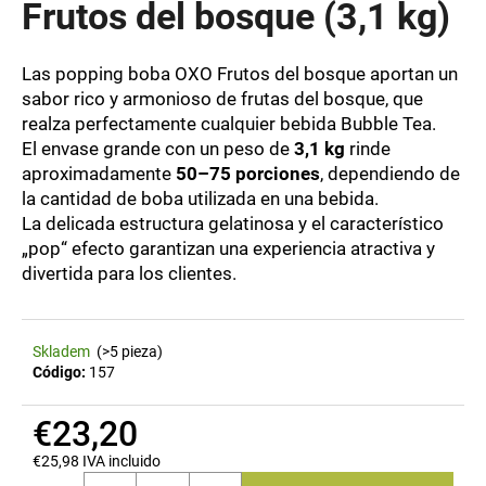
Frutos del bosque (3,1 kg)
EN
Las popping boba OXO Frutos del bosque aportan un
R
sabor rico y armonioso de frutas del bosque, que
e
realza perfectamente cualquier bebida Bubble Tea.
c
El envase grande con un peso de
3,1 kg
rinde
o
aproximadamente
50–75 porciones
, dependiendo de
m
la cantidad de boba utilizada en una bebida.
e
La delicada estructura gelatinosa y el característico
n
„pop“ efecto garantizan una experiencia atractiva y
d
divertida para los clientes.
a
m
o
s
Skladem
(>5 pieza)
Código:
157
€23,20
€25,98 IVA incluido
Precio