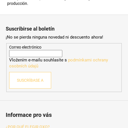
producción.
P
i
Suscribirse al boletín
e
¡No se pierda ninguna novedad ni descuento ahora!
d
e
Correo electrónico
p
Vložením e-mailu souhlasíte s
podmínkami ochrany
á
osobních údajů
g
i
SUSCRÍBASE A
n
a
Informace pro vás
¿POR QUÉ ELEGIR OXO?