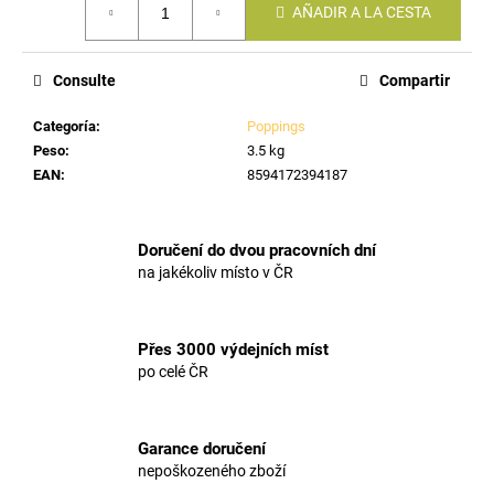
AÑADIR A LA CESTA
de
la
medida:
Consulte
Compartir
Categoría
:
Poppings
Peso
:
3.5 kg
EAN
:
8594172394187
Doručení do dvou pracovních dní
na jakékoliv místo v ČR
Přes 3000 výdejních míst
po celé ČR
Garance doručení
nepoškozeného zboží