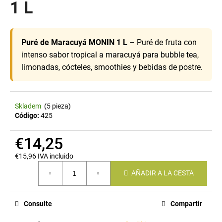
1 L
EN
R
Puré de Maracuyá MONIN 1 L
– Puré de fruta con
e
intenso sabor tropical a maracuyá para bubble tea,
c
limonadas, cócteles, smoothies y bebidas de postre.
o
m
e
n
Skladem
(5 pieza)
Código:
425
d
a
€14,25
m
o
€15,96 IVA incluido
s
Precio
AÑADIR A LA CESTA
de
la
medida:
Consulte
Compartir