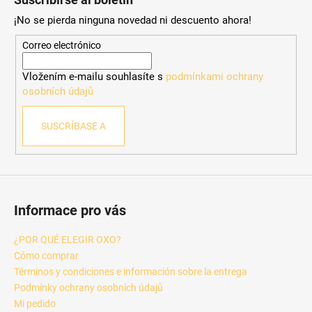
e
¡No se pierda ninguna novedad ni descuento ahora!
d
e
Correo electrónico
p
Vložením e-mailu souhlasíte s
podmínkami ochrany
á
osobních údajů
g
i
SUSCRÍBASE A
n
a
Informace pro vás
¿POR QUÉ ELEGIR OXO?
Cómo comprar
Términos y condiciones e información sobre la entrega
Podmínky ochrany osobních údajů
Mi pedido