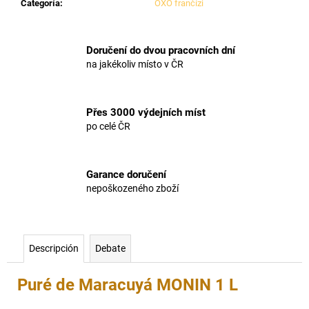
Categoría
:
OXO frančízi
Doručení do dvou pracovních dní
na jakékoliv místo v ČR
Přes 3000 výdejních míst
po celé ČR
Garance doručení
nepoškozeného zboží
Descripción
Debate
Puré de Maracuyá MONIN 1 L