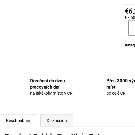
€6
€7,60
Verka
Kateg
Doručení do dvou
Přes 3000 výd
pracovních dní
míst
na jakékoliv místo v ČR
po celé ČR
Beschreibung
Diskussion