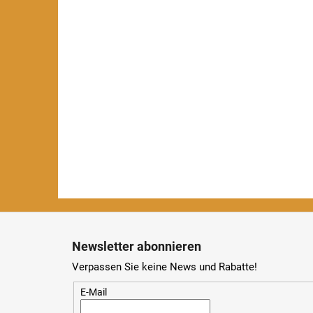
F
u
Newsletter abonnieren
ß
Verpassen Sie keine News und Rabatte!
z
e
E-Mail
i