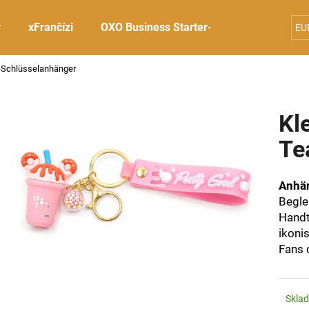
r
xFrančízi
OXO Business Starter-Sets
OXO Tee-
EU
a-Schlüsselanhänger
Was suchen Sie?
Kl
SUCHEN
Te
Anhän
Wir empfehlen
Beglei
Handt
ikonis
Fans 
Skla