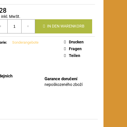
,28
 inkl. MwSt.
ufspreis:
IN DEN WARENKORB
Drucken
orie
:
Sonderangebote
Fragen
Teilen
ejních
Garance doručení
nepoškozeného zboží