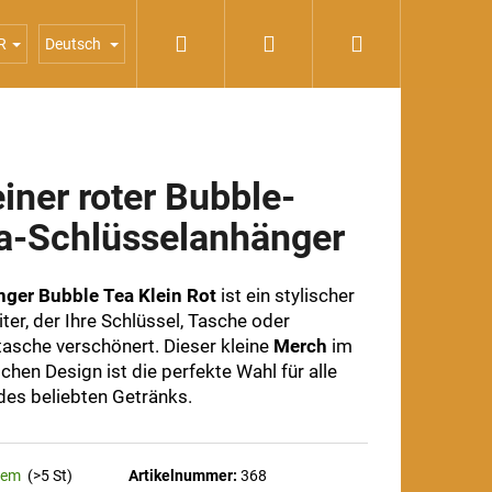
Suchen
Login
Warenkorb
Konzentrate
Poppings
Sirupe
Sonderangebote
R
Deutsch
einer roter Bubble-
a-Schlüsselanhänger
ger Bubble Tea Klein Rot
ist ein stylischer
ter, der Ihre Schlüssel, Tasche oder
asche verschönert. Dieser kleine
Merch
im
chen Design ist die perfekte Wahl für alle
des beliebten Getränks.
dem
(>5 St)
Artikelnummer:
368