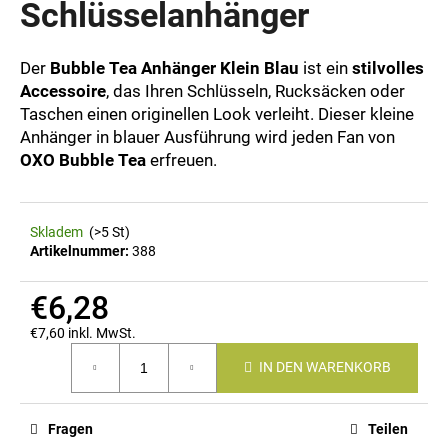
Schlüsselanhänger
Der
Bubble Tea Anhänger Klein Blau
ist ein
stilvolles
SUCHEN
Accessoire
, das Ihren Schlüsseln, Rucksäcken oder
Taschen einen originellen Look verleiht. Dieser kleine
Anhänger in blauer Ausführung wird jeden Fan von
OXO Bubble Tea
erfreuen.
W
i
r
e
Skladem
(>5 St)
m
Artikelnummer:
388
p
f
€6,28
e
€7,60 inkl. MwSt.
h
Verkaufspreis:
l
IN DEN WARENKORB
e
n
Fragen
Teilen