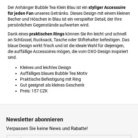
Der Anhänger Bubble Tea Klein Blau ist ein
styliger Accessoire
für jeden Fan
unseres Getränks. Dieses Design mit einem kleinen
Becher und Höschen in Blau ist ein verspielter Detail, der Ihre
persönlichen Gegenstände aufwerten wird.
Dank eines
praktischen Rings
können Sie ihn leicht und schnell
an Schlüssel, Rucksack, Tasche oder Stiftehalter befestigen. Das
blaue Design wirkt frisch und ist die ideale Wahl für diejenigen,
die auffällige Accessoires mögen, die vom OXO-Design inspiriert
sind.
Kleines und leichtes Design
Auffälliges blaues Bubble Tea Motiv
Praktische Befestigung mit Ring
Gut geeignet als kleines Geschenk
Preis: 157 CZK
F
u
Newsletter abonnieren
ß
Verpassen Sie keine News und Rabatte!
z