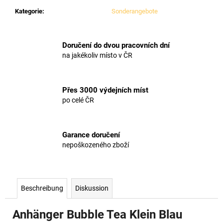
Kategorie
:
Sonderangebote
Doručení do dvou pracovních dní
na jakékoliv místo v ČR
Přes 3000 výdejních míst
po celé ČR
Garance doručení
nepoškozeného zboží
Beschreibung
Diskussion
Anhänger Bubble Tea Klein Blau