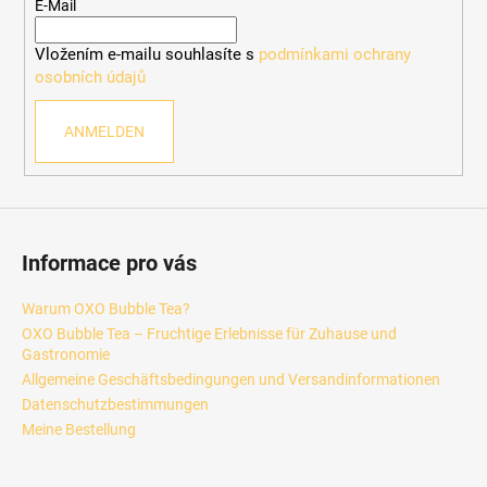
e
E-Mail
i
Vložením e-mailu souhlasíte s
podmínkami ochrany
l
osobních údajů
e
ANMELDEN
Informace pro vás
Warum OXO Bubble Tea?
OXO Bubble Tea – Fruchtige Erlebnisse für Zuhause und
Gastronomie
Allgemeine Geschäftsbedingungen und Versandinformationen
Datenschutzbestimmungen
Meine Bestellung