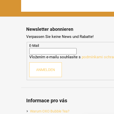
F
u
Newsletter abonnieren
ß
Verpassen Sie keine News und Rabatte!
z
e
E-Mail
i
Vložením e-mailu souhlasíte s
podmínkami ochran
l
e
ANMELDEN
Informace pro vás
Warum OXO Bubble Tea?