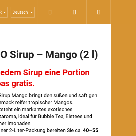
Suchen
Login
Warenkorb
Konzentrate
Poppings
Sirupe
Sonderangebote
R
Deutsch
O Sirup – Mango (2 l)
jedem Sirup eine Portion
as gratis.
irup Mango bringt den süßen und saftigen
mack reifer tropischer Mangos.
tsteht ein markantes exotisches
taroma, ideal für Bubble Tea, Eistees und
erlimonaden.
iner 2-Liter-Packung bereiten Sie ca.
40–55