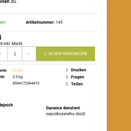
onen
zu.
dem
Artikelnummer:
145
4
8 inkl. MwSt.
ufspreis:
IN DEN WARENKORB
Drucken
orie
:
Sirupe
ht
:
2.5 kg
Fragen
8594172394415
Teilen
ejních
Garance doručení
nepoškozeného zboží