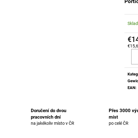
Porti
Skla
€1
€15,6
Verka
Kateg
Gewic
EAN
:
Doručení do dvou
Přes 3000 výd
pracovních dní
míst
na jakékoliv místo v ČR
po celé ČR