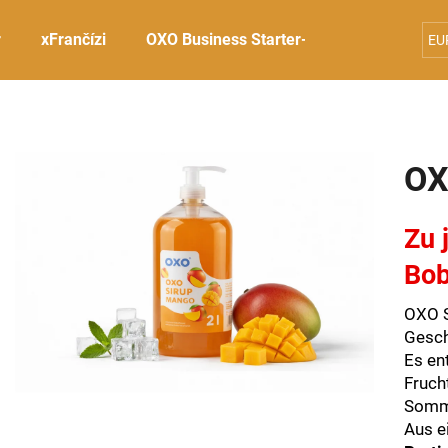
r
xFrančízi
OXO Business Starter-Sets
OXO Tee-
EU
Was suchen Sie?
OX
SUCHEN
Zu 
Bob
Wir empfehlen
OXO S
Gesch
Es en
Fruch
Somm
Aus e