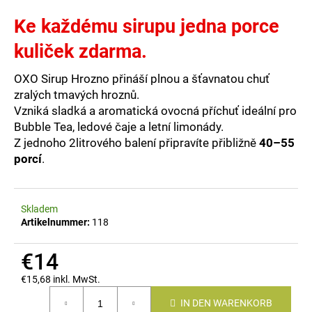
Ke každému sirupu jedna porce
kuliček zdarma.
SUCHEN
OXO Sirup Hrozno přináší plnou a šťavnatou chuť
zralých tmavých hroznů.
Vzniká sladká a aromatická ovocná příchuť ideální pro
W
Bubble Tea, ledové čaje a letní limonády.
i
Z jednoho 2litrového balení připravíte přibližně
40–55
r
e
porcí
.
m
p
f
Skladem
e
Artikelnummer:
118
h
l
€14
e
€15,68 inkl. MwSt.
n
Verkaufspreis:
IN DEN WARENKORB