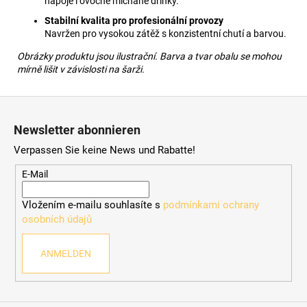
nápoje i ovocné míchané drinky.
Stabilní kvalita pro profesionální provozy
Navržen pro vysokou zátěž s konzistentní chutí a barvou.
Obrázky produktu jsou ilustrační. Barva a tvar obalu se mohou
mírně lišit v závislosti na šarži.
F
u
Newsletter abonnieren
ß
Verpassen Sie keine News und Rabatte!
z
e
E-Mail
i
Vložením e-mailu souhlasíte s
podmínkami ochrany
l
osobních údajů
e
ANMELDEN