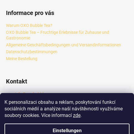
Informace pro vás
Warum OXO Bubble Tea?
OXO Bubble Tea – Fruchtige Erlebnisse für Zuhause und
Gastronomie
Allgemeine Geschäftsbedingungen und Versandinformationen
Datenschutzbestimmungen
Meine Bestellung
Kontakt
info
@
oxobubble.cz
+420 601 289 833
K personalizaci obsahu a reklam, poskytování funkcí
https://www.facebook.com/profile.php?id=6158418444924
sociálních médií a analýze naší návštěvnosti využíváme
6
soubory cookies. Více informací
zde
.
oxo_tea_b2b
Einstellungen