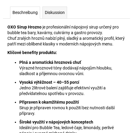
Beschreibung
Diskussion
OXO Sirup Hrozno
je profesionální nápojový sirup určený pro
bubble tea bary, kavárny, cukrárny a gastro provozy.
Chuť zralých hroznů nabízí plný, sladký a aromatický profil, který
patří mezi oblíbené klasiky v moderních nápojových menu.
Klíčové benefity produktu:
Plná a aromatická hroznová chuť
Výrazné hroznové tóny dodávají nápojům hloubku,
sladkost a příjemnou ovocnou vůni.
Vysoká výtěžnost – 40–55 porcí
Jedno 2litrové balení zajišťuje efektivní využití a
předvídatelnou spotřebu v provozu.
Připraven k okamžitému použití
Sirup je připraven rovnou k použití bez nutnosti další
přípravy.
Široké využití v nápojových konceptech
Ideální pro Bubble Tea, ledové čaje, limonády, perlivé