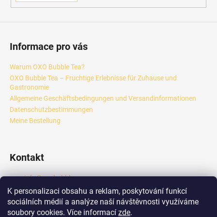
Informace pro vás
Warum OXO Bubble Tea?
OXO Bubble Tea – Fruchtige Erlebnisse für Zuhause und
Gastronomie
Allgemeine Geschäftsbedingungen und Versandinformationen
Datenschutzbestimmungen
Meine Bestellung
Kontakt
info
@
oxobubble.cz
+420 601 289 833
K personalizaci obsahu a reklam, poskytování funkcí
https://www.facebook.com/profile.php?id=6158418444924
sociálních médií a analýze naší návštěvnosti využíváme
6
soubory cookies. Více informací
zde
.