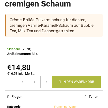
cremigen Schaum
SUCHEN
Crème-Brûlée-Pulvermischung für dichten,
cremigen Vanille-Karamell-Schaum auf Bubble
Tea, Milk Tea und Dessertgetränken.
W
i
r
Skladem
(>5 St)
Artikelnummer:
314
e
m
€14,80
p
f
€16,58 inkl. MwSt.
e
Verkaufspreis:
h
IN DEN WARENKORB
l
e
Fragen
Teilen
n
Kategorie
:
Franchise-Waren