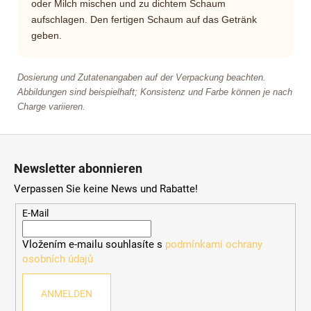
oder Milch mischen und zu dichtem Schaum
aufschlagen. Den fertigen Schaum auf das Getränk
geben.
Dosierung und Zutatenangaben auf der Verpackung beachten.
Abbildungen sind beispielhaft; Konsistenz und Farbe können je nach
Charge variieren.
F
u
Newsletter abonnieren
ß
Verpassen Sie keine News und Rabatte!
z
e
E-Mail
i
Vložením e-mailu souhlasíte s
podmínkami ochrany
l
osobních údajů
e
ANMELDEN