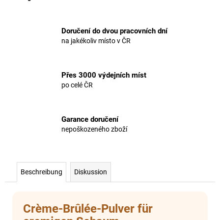
Doručení do dvou pracovních dní
na jakékoliv místo v ČR
Přes 3000 výdejních míst
po celé ČR
Garance doručení
nepoškozeného zboží
Beschreibung
Diskussion
Crème-Brûlée-Pulver für