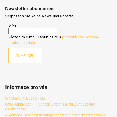
u
Newsletter abonnieren
ß
Verpassen Sie keine News und Rabatte!
z
e
E-Mail
i
Vložením e-mailu souhlasíte s
podmínkami ochrany
l
osobních údajů
e
ANMELDEN
Informace pro vás
Warum OXO Bubble Tea?
OXO Bubble Tea – Fruchtige Erlebnisse für Zuhause und
Gastronomie
Allgemeine Geschäftsbedingungen und Versandinformationen