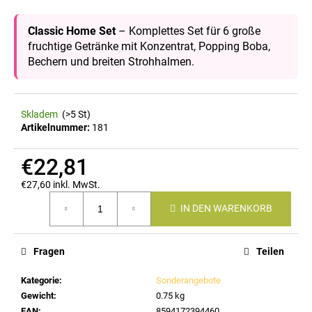
Classic Home Set
– Komplettes Set für 6 große
fruchtige Getränke mit Konzentrat, Popping Boba,
SUCHEN
Bechern und breiten Strohhalmen.
W
Skladem
(>5 St)
i
Artikelnummer:
181
r
e
€22,81
m
€27,60 inkl. MwSt.
p
Verkaufspreis:
f
IN DEN WARENKORB
e
h
l
Fragen
Teilen
e
n
Kategorie
:
Sonderangebote
Gewicht
:
0.75 kg
EAN
:
8594172394460