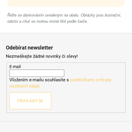
Řiďte se dávkováním uvedeným na obalu. Obrázky jsou ilustrační;
odstín a chuť se mohou mírně lišit podle šarže.
Z
á
Odebírat newsletter
p
Nezmeškejte žádné novinky či slevy!
a
t
E-mail
í
Vložením e-mailu souhlasíte s
podmínkami ochrany
osobních údajů
PŘIHLÁSIT SE