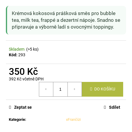
a
Krémová kokosová prášková směs pro bubble
j
tea, milk tea, frappé a dezertní nápoje. Snadno se
í
připravuje a výborně ladí s ovocnými toppingy.
t
?
Skladem
(>5 ks)
Kód:
293
350 Kč
HLEDAT
392 Kč včetně DPH
Měrná
DO KOŠÍKU
cena:
D
o
p
Zeptat se
Sdílet
o
r
Kategorie
:
xFrančízi
u