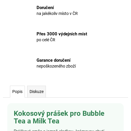
č
u
Doručení
j
na jakékoliv místo v ČR
e
m
e
Přes 3000 výdejních míst
po celé ČR
Garance doručení
nepoškozeného zboží
Popis
Diskuze
Kokosový prášek pro Bubble
Tea a Milk Tea
Prášková směs s jemně sladkou, krémovou chutí