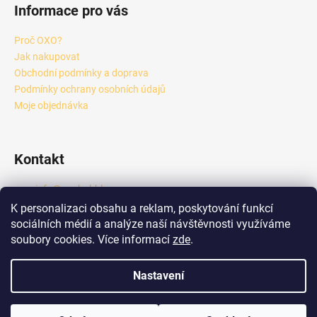
Informace pro vás
Proč OXO?
Jak nakupovat
Obchodní podmínky a doprava
Podmínky ochrany osobních údajů
Moje objednávka
Kontakt
info
@
oxobubble.cz
+420 601 289 833
K personalizaci obsahu a reklam, poskytování funkcí
https://www.facebook.com/profile.php?id=6158418444924
sociálních médií a analýze naší návštěvnosti využíváme
6
soubory cookies. Více informací
zde
.
oxo_tea_b2b
Nastavení
Vytvořil Shoptet
Copyright 2026
OXO Bubble Tea – Velkoobchod pro provozovny
.